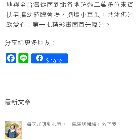
地與全台灣從南到北各地超過二萬多位來賓
扶老攜幼蒞臨會場，擠爆小巨蛋，共沐佛光
獻愛心！第一批精彩畫面首先曝光。
分享給更多朋友：
Facebook
Line
Share
最新文章
每天加班到心累，「感恩與懺悔」救了我