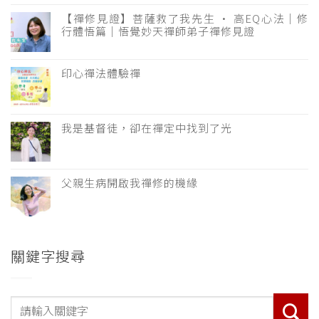
【禪修見證】菩薩救了我先生 · 高EQ心法｜修
行體悟篇｜悟覺妙天禪師弟子禪修見證
印心禪法體驗禪
我是基督徒，卻在禪定中找到了光
父親生病開啟我禪修的機緣
關鍵字搜尋