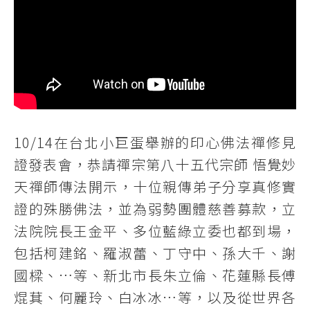
10/14在台北小巨蛋舉辦的印心佛法禪修見
證發表會，恭請禪宗第八十五代宗師 悟覺妙
天禪師傳法開示，十位親傳弟子分享真修實
證的殊勝佛法，並為弱勢團體慈善募款，立
法院院長王金平、多位藍綠立委也都到場，
包括柯建銘、羅淑蕾、丁守中、孫大千、謝
國樑、…等、新北市長朱立倫、花蓮縣長傅
焜萁、何麗玲、白冰冰…等，以及從世界各