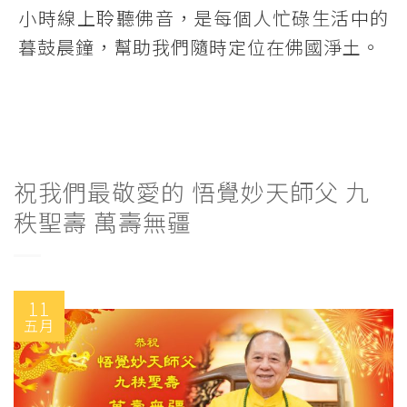
小時線上聆聽佛音，是每個人忙碌生活中的
暮鼓晨鐘，幫助我們隨時定位在佛國淨土。
祝我們最敬愛的 悟覺妙天師父 九
秩聖壽 萬壽無疆
11
五月