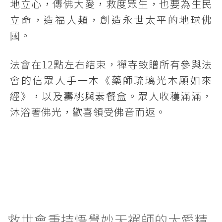
地立心，傳佛大愛，救度眾生，也要為生民
立命，造福人類，創造永世太平的地球佛
國。
法會在12點左右結束，禪寺致贈所有參與法
會的信眾人手一本《藥師琉璃光本願如來
經》，以及壽桃與素餐盒。眾人收穫滿滿，
沐浴著佛光，歡喜領受佛音而返。
救世會秉持悟覺妙天禪師的大愛精