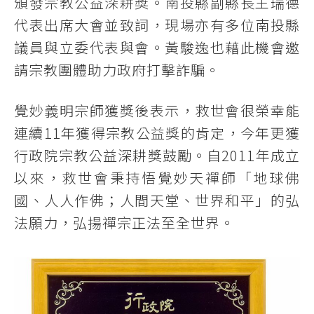
頒發宗教公益深耕獎。南投縣副縣長王瑞德
代表出席大會並致詞，現場亦有多位南投縣
議員與立委代表與會。黃駿逸也藉此機會邀
請宗教團體助力政府打擊詐騙。
覺妙義明宗師獲獎後表示，救世會很榮幸能
連續11年獲得宗教公益獎的肯定，今年更獲
行政院宗教公益深耕獎鼓勵。自2011年成立
以來，救世會秉持悟覺妙天禪師「地球佛
國、人人作佛；人間天堂、世界和平」的弘
法願力，弘揚禪宗正法至全世界。