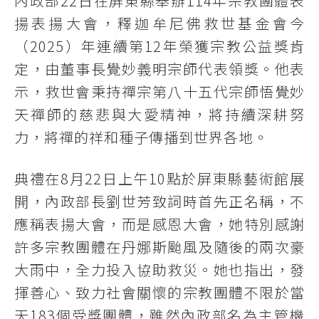
內政部22日在屏東縣舉辦114年宗教團體表
揚表揚大會，釋迦牟尼佛救世基金會今
（2025）年連續第12年榮獲宗教公益獎肯
定，由董事長覺妙義明宗師代表領獎。他表
示，救世會秉持禪宗第八十五代宗師悟覺妙
天禪師的慈悲與大愛精神，將持續深耕努
力，將禪的祥和種子傳播到世界各地。
典禮在8月22日上午10點於屏東縣藝術館展
開，內政部長劉世芳致詞時首先正名稱，不
應稱表揚大會，而是感恩大會，她特別感謝
許多宗教團體在丹娜斯颱風及隨後的兩次豪
大雨中，全力投入協助救災。她也指出，發
揮善心、致力社會關懷的宗教團體不限於當
天183個受獎團體，雖然內政部名為主管機