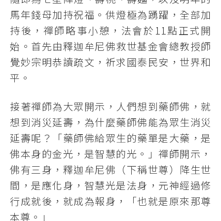
馬年錢母加持祝福。供燈極為踴躍，全部加
持後，禪師略事小憩，法會於11點正式開
始。首先由釋迦牟尼佛救世基金會總教授師
覺妙宗明恭讀疏文，祈求國泰民安，世界和
平。
接著禪師為大眾開示，人們想到藥師佛，就
想到消災延壽，為什麼藥師佛能為眾生消災
延壽呢？「藥師佛給眾生的藥單是大藥，是
佛本身的金光，是智慧的光。」禪師開示，
佛有三身，釋迦牟尼佛（下稱世尊）降生世
間，是應化身，智慧光是法身，元神經過修
行成就後，就成為報身，「也就是原來那尊
本尊。」