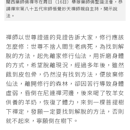
關西藥師佛禪寺在周日（16日）舉辦藥師佛聖誕法會，恭
請禪宗第八十五代宗師悟覺妙天禪師親自主持，開示說
法。
禪師以世尊證道的見證告訴大家，修行應該
怎麼修：世尊不捨人間生老病死，為找到解
脫的方法，起先離家修行仙法，用折磨身體
的方式，希望脫離現況，經過多年後，雖然
餓到皮包骨，仍然沒有找到方法，便放棄修
仙法，離開修行的森林，卻因苦行導致身體
虛弱，昏倒在尼連禪河邊，後來喝了牧羊女
供養的羊奶，恢復了體力，來到一棵菩提樹
下禪定，發願一定要找到解脫的方法，否則
就不起來，寧願倒在樹下。