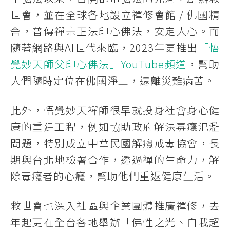
世會，並在全球各地設立禪修會館 / 佛國精
舍，普傳禪宗正法印心佛法，安定人心。而
隨著網路與AI世代來臨，2023年更推出
「悟
覺妙天師父印心佛法」YouTube頻道
，幫助
人們隨時定位在佛國淨土，遠離災難病苦。
此外，悟覺妙天禪師很早就投身社會身心健
康的重建工程，例如協助政府解決毒癮氾濫
問題，特別成立中華民國解癮戒毒協會，長
期與台北地檢署合作，透過禪的生命力，解
除毒癮者的心癮，幫助他們重返健康生活。
救世會也深入社區與企業團體推廣禪修，去
年起更在全台各地舉辦「佛性之光、自我超