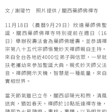
文 / 謝璦竹 照片提供 / 關西藥師佛禪寺
11月18日（農曆9月29日）欣逢藥師佛聖
誕，關西藥師佛禪寺特別提前在週日（16
日）舉辦祝壽法會為藥師佛暖壽，並恭請禪
宗第八十五代宗師悟覺妙天禪師親自主持。
來自全台各地近4000位弟子與信眾，一早就
扶老攜幼來參加聖誕大典，親炙妙天師父法
音。禪師開示天機，智慧是一種能量，來自
實相世界。
當天節氣雖已立冬，關西卻陽光和煦，清風
送爽，猶如春天。禪師於10點抵達禪寺後，
隨即為七星陣燈、壽桃、壽麵，以及明年的