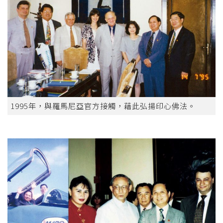
1995年，與羅馬尼亞官方接觸，藉此弘揚印心佛法。