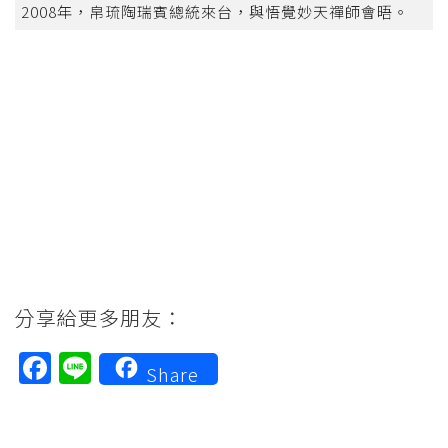
2008年，帛琉陶瑞賓總統來台，與悟覺妙天禪師會晤。
分享給更多朋友：
Facebook
Line
Share