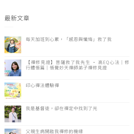
最新文章
每天加班到心累，「感恩與懺悔」救了我
【禪修見證】菩薩救了我先生 · 高EQ心法｜修
行體悟篇｜悟覺妙天禪師弟子禪修見證
印心禪法體驗禪
我是基督徒，卻在禪定中找到了光
父親生病開啟我禪修的機緣