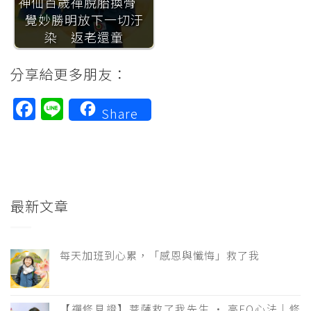
神仙百歲禪脫胎換骨
覺妙勝明放下一切汙
染 返老還童
分享給更多朋友：
Facebook
Line
Share
最新文章
每天加班到心累，「感恩與懺悔」救了我
【禪修見證】菩薩救了我先生 · 高EQ心法｜修