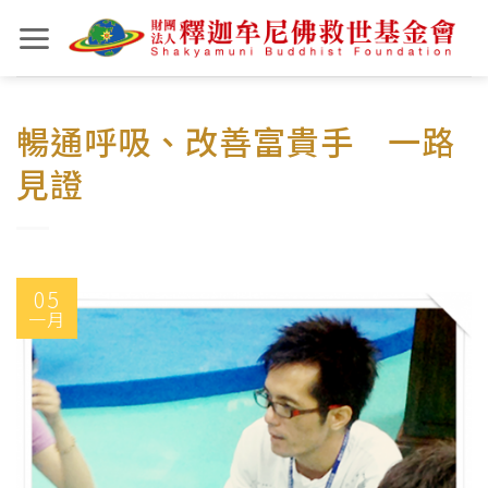
Skip
to
content
暢通呼吸、改善富貴手 一路
見證
05
一月