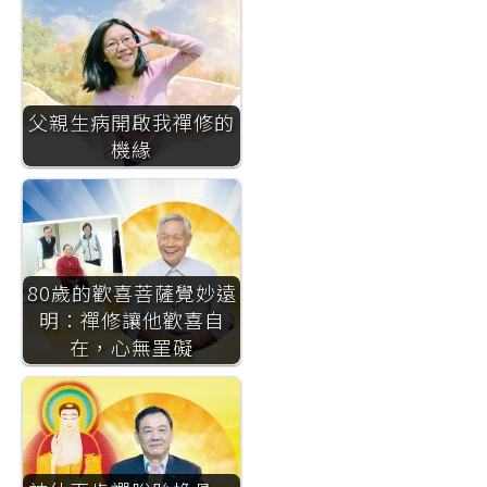
父親生病開啟我禪修的
機緣
80歲的歡喜菩薩覺妙遠
明：禪修讓他歡喜自
在，心無罣礙