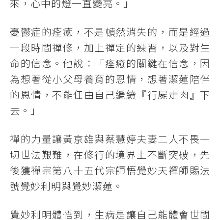
來，心中的燈一直變亮。」
憂鬱症的痊癒，不是頓然消失的，而是經過
一段時間禪修，加上禪定的練習，以及對生
命的信念。他說：「痊癒的關鍵在信念，因
為想著從小父母養育的恩情，想著潔蓮陪伴
的恩情，不能任由自己繼續『行屍走肉』下
去。」
禪的力量讓黃京雄與蔡慧婷夫妻二人不畏一
切世法艱難，在修行的境界上不斷突破，先
後獲禪宗第八十五代宗師悟覺妙天禪師賜法
號覺妙利明與覺妙潔蓮。
覺妙利明體悟到，生病是讓自己能體會世間