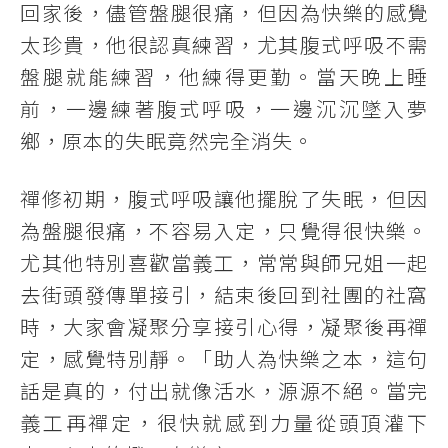
回家後，儘管盤腿很痛，但因為快樂的感覺
太珍貴，他很認真練習，尤其腹式呼吸不需
盤腿就能練習，他練得更勤。當天晚上睡
前，一邊練著腹式呼吸，一邊沉沉墜入夢
鄉，原本的失眠竟然完全消失。
禪修初期，腹式呼吸讓他擺脫了失眠，但因
為盤腿很痛，不容易入定，只覺得很快樂。
尤其他特別喜歡當義工，常常與師兄姐一起
去街頭發傳單接引，結束後回到社團的社窩
時，大家會凝聚分享接引心得，凝聚後再禪
定，感覺特別靜。「助人為快樂之本，這句
話是真的，付出就像活水，源源不絕。當完
義工再禪定，很快就感到力量從頭頂灌下