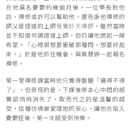
在他莫名憂鬱約幾個月後，一位學長對他
說，禪修或許可以幫助他，還告訴他禪修的
師父是證道的上師
悟覺妙天禪師
。雖然當時
並不知道何謂證道上師，但仍讓他燃起一線
希望。「心裡很想要衝破那種悶，想要好起
來。」於是他抓住機會，與蔡慧婷一起報名
禪修。
第一堂禪修課當時他只覺得盤腿「痛得不得
了」，但奇怪的是，下課後原本心中悶的感
覺卻悄悄消失了，取而代之的是溫馨的感
受，這種彷彿被愛環抱的安心，讓他在陷入
憂鬱症後，第一次感受到快樂。