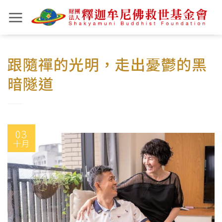
Skip
to
content
跟隨禪的光明，走出憂鬱的黑
暗隧道
03
十月