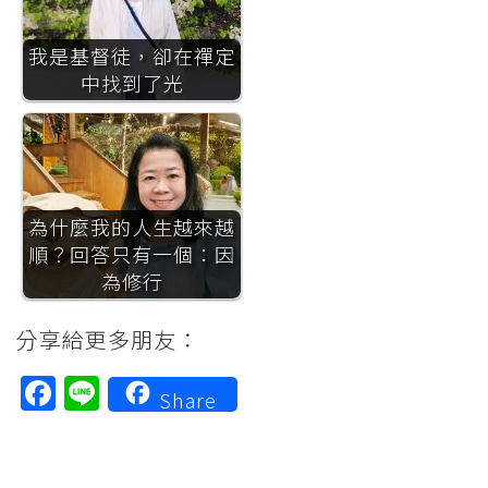
我是基督徒，卻在禪定
中找到了光
為什麼我的人生越來越
順？回答只有一個：因
為修行
分享給更多朋友：
Facebook
Line
Share