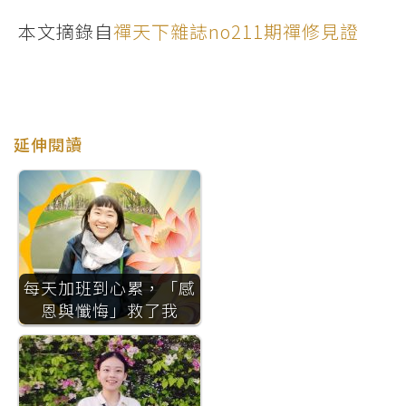
本文摘錄自
禪天下雜誌no211期禪修見證
延伸閱讀
每天加班到心累，「感
恩與懺悔」救了我