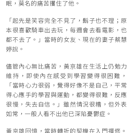
眠，莫名的痛苦攫住了他。
「起先是笑容完全不見了，鬍子也不理；原
本很喜歡騎車出去玩，每週會去看電影，也
都不去了。」當時的女友、現在的妻子蔡慧
婷說。
儘管內心無比痛苦，黃京雄在生活上仍勉力
維持，即使內在感受到學習變得很困難，
「當時心力很弱，覺得好像不是自己，平常
得心應手的學習與運動，都變得很難，反應
很慢，失去自信。」雖然情況很糟，但外表
如常，一般人看不出他已深陷憂鬱症。
黃京雄回憶，當時轉折的契機在入門禪修。