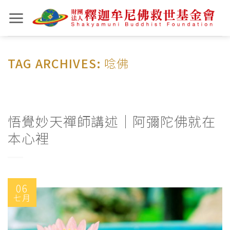
Skip
to
content
TAG ARCHIVES:
唸佛
悟覺妙天禪師講述｜阿彌陀佛就在
本心裡
06
七月