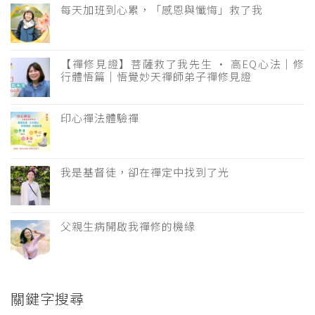
每天加班到心累，「感恩與懺悔」救了我
【禪修見證】菩薩救了我先生 · 高EQ心法｜修
行體悟篇｜悟覺妙天禪師弟子禪修見證
印心禪法體驗禪
我是基督徒，卻在禪定中找到了光
父親生病開啟我禪修的機緣
關鍵字搜尋