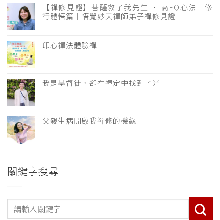
【禪修見證】菩薩救了我先生 · 高EQ心法｜修
行體悟篇｜悟覺妙天禪師弟子禪修見證
印心禪法體驗禪
我是基督徒，卻在禪定中找到了光
父親生病開啟我禪修的機緣
關鍵字搜尋