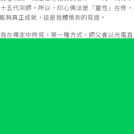
八十五代宗師。所以，印心佛法是「靈性」在修，
能夠真正成就，這是我體悟到的見證。
就我在禪定中所見，第一種方式，師父會以光電直
化法身傳給我們，這個法身是師父的法身，我們在
到師父的法身，有時師父會現金身，有時會現穿法
也會有所不同。
化光球傳給我們。就我在禪定中所見，師父會把光
的脈輪，幫助我們清淨累劫罪業，讓我們的脈輪能