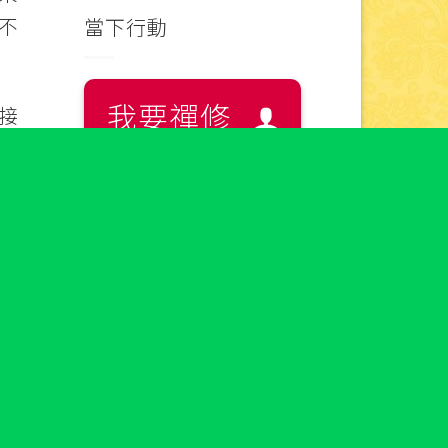
不
當下行動
我要禪修
接
禪
查詢講座
袍
查詢會館
凝
夠