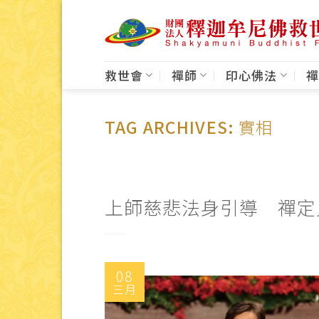
Skip
to
content
救世會
禪師
印心佛法
禪
TAG ARCHIVES:
實相
上師慈悲法身引導 禪定
08
三月