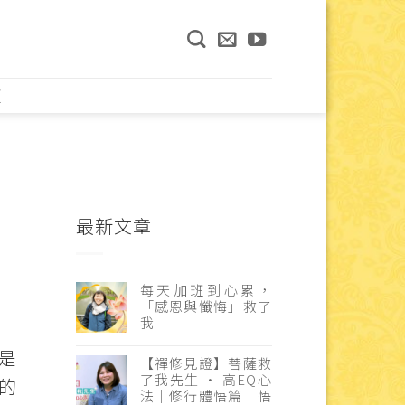
頁
最新文章
每天加班到心累，
「感恩與懺悔」救了
我
是
【禪修見證】菩薩救
了我先生 · 高EQ心
的
法｜修行體悟篇｜悟