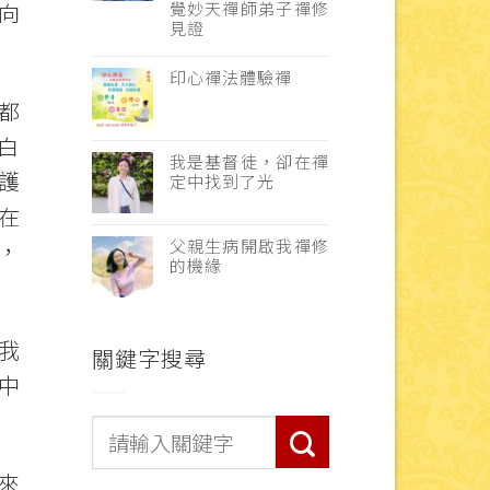
向
覺妙天禪師弟子禪修
見證
印心禪法體驗禪
都
白
我是基督徒，卻在禪
護
定中找到了光
在
父親生病開啟我禪修
，
的機緣
我
關鍵字搜尋
中
來