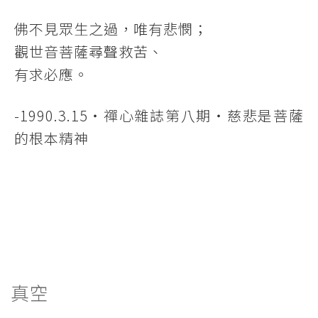
佛不見眾生之過，唯有悲憫；
觀世音菩薩尋聲救苦、
有求必應。
-1990.3.15‧禪心雜誌第八期‧慈悲是菩薩
的根本精神
真空