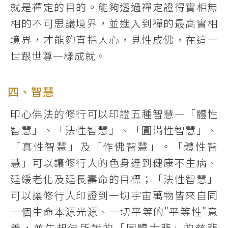
就是禪定的目的。能夠透過禪定證得實相無
相的不可思議境界，並進入到禪的最高實相
境界，才能夠直指人心，見性成佛，在這一
世跟世尊一樣成就。
四、智慧
印心佛法的修行可以印證五種智慧―「體性
智慧」、「法性智慧」、「圓滿性智慧」、
「真性智慧」及「作佛智慧」。「體性智
慧」可以讓修行人的色身達到健康不生病、
延緩老化及延長壽命的目標；「法性智慧」
可以讓修行人印證到一切宇宙萬物皆來自同
一個生命本源光源、一切平等的"平等性"意
義，並生起佛所說的「同體大悲」的慈悲