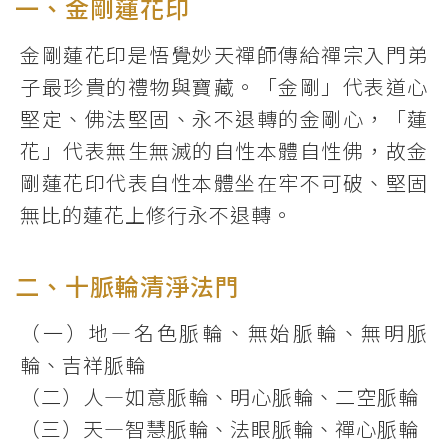
一、金剛蓮花印
金剛蓮花印是悟覺妙天禪師傳給禪宗入門弟
子最珍貴的禮物與寶藏。「金剛」代表道心
堅定、佛法堅固、永不退轉的金剛心，「蓮
花」代表無生無滅的自性本體自性佛，故金
剛蓮花印代表自性本體坐在牢不可破、堅固
無比的蓮花上修行永不退轉。
二、十脈輪清淨法門
（一）地―名色脈輪、無始脈輪、無明脈
輪、吉祥脈輪
（二）人―如意脈輪、明心脈輪、二空脈輪
（三）天―智慧脈輪、法眼脈輪、禪心脈輪