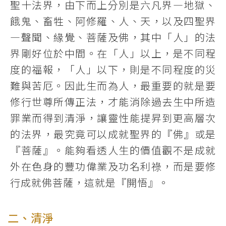
聖十法界，由下而上分別是六凡界―地獄、
餓鬼、畜牲、阿修羅、人、天，以及四聖界
―聲聞、緣覺、菩薩及佛，其中「人」的法
界剛好位於中間。在「人」以上，是不同程
度的福報，「人」以下，則是不同程度的災
難與苦厄。因此生而為人，最重要的就是要
修行世尊所傳正法，才能消除過去生中所造
罪業而得到清淨，讓靈性能提昇到更高層次
的法界，最究竟可以成就聖界的『佛』或是
『菩薩』。能夠看透人生的價值觀不是成就
外在色身的豐功偉業及功名利祿，而是要修
行成就佛菩薩，這就是『開悟』。
二、清淨