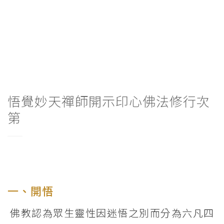
悟覺妙天禪師開示印心佛法修行次
第
一、開悟
佛教認為眾生靈性因迷悟之別而分為六凡四