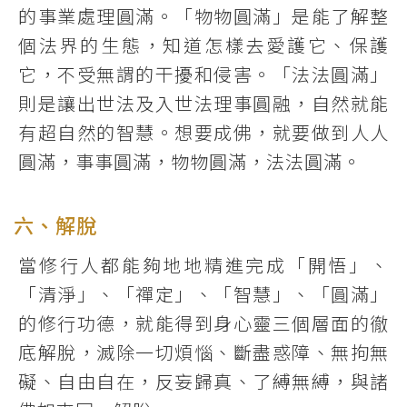
的事業處理圓滿。「物物圓滿」是能了解整
個法界的生態，知道怎樣去愛護它、保護
它，不受無謂的干擾和侵害。「法法圓滿」
則是讓出世法及入世法理事圓融，自然就能
有超自然的智慧。想要成佛，就要做到人人
圓滿，事事圓滿，物物圓滿，法法圓滿。
六、解脫
當修行人都能夠地地精進完成「開悟」、
「清淨」、「禪定」、「智慧」、「圓滿」
的修行功德，就能得到身心靈三個層面的徹
底解脫，滅除一切煩惱、斷盡惑障、無拘無
礙、自由自在，反妄歸真、了縛無縛，與諸