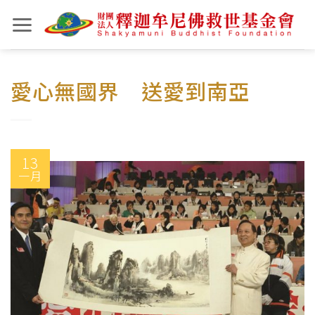
Skip
to
content
愛心無國界 送愛到南亞
13
一月