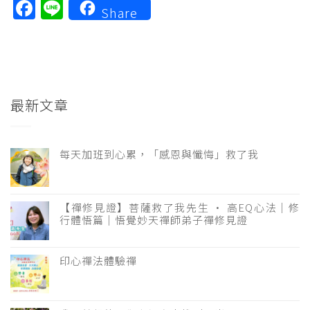
Facebook
Line
Share
最新文章
每天加班到心累，「感恩與懺悔」救了我
【禪修見證】菩薩救了我先生 · 高EQ心法｜修
行體悟篇｜悟覺妙天禪師弟子禪修見證
印心禪法體驗禪