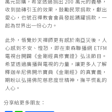
萬元認購，希望透過捐出 200 萬元的義舉，
收到拋磚引玉的效果，鼓勵民眾捐款，獻出
愛心，也號召禪教會會員發起踴躍捐款，一
起為世界出一份心力。
此外，悟覺妙天禪師更有感於南亞災後，人
心感到不安、惶恐，即在東森聯播網 ETFM
電視台開闢《金剛經真修實證》弘法節目。
希望透過廣播與電視的力量，讓更多人了解
釋迦牟尼佛開示寶典《金剛經》的真實義，
期盼以弘揚佛陀慈悲度世精神，撫平慌亂的
人心。
分享給更多朋友：