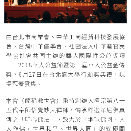
由台北市商業會、中華工商經貿科技發展協
會、台灣中華儒學會、社團法人中華產官民
學協進會共同主辦的華人國際性公益獎項
──2018華人公益節暨第一屆華人公益金傳
獎，6月27日在台北盛大舉行頒獎典禮，現
場冠蓋雲集。
本會（簡稱救世會）秉持創辦人禪宗第八十
五代宗師悟覺妙天禪師，傳承
釋迦牟尼佛
真
傳之「
印心佛法
」，致力於「地球佛國、人
人作佛，世界和平、世界大同」的終極關