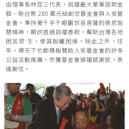
由理事長林昆三代表，捐贈最大單筆捐款金
額―新台幣 280 萬元給創世基金會與人安基
金會。秉持著千手千眼觀世音菩薩的慈悲智
慧精神，期許透過捐贈善款，幫助台灣各地
困苦眾 生，使其脫離困境。除此之外，往
年，禪天下也都積極贊助人安基金會的許多
公益活動推廣，亦獲基金會頒贈感謝狀，表
達謝忱。