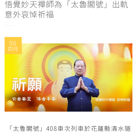
悟覺妙天禪師為「太魯閣號」出軌
意外哀悼祈福
06
四月
「太魯閣號」408車次列車於花蓮縣清水隧