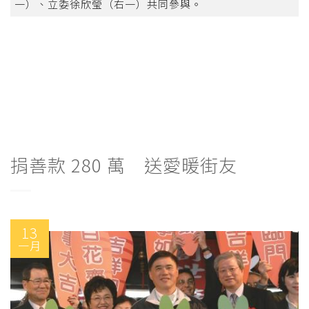
一）、立委徐欣瑩（右一）共同參與。
捐善款 280 萬 送愛暖街友
13
一月