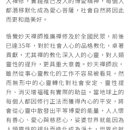
入禪修，實踐推己及人的博愛精神，每個人
都潛移默化成為愛心菩薩，社會自然將因此
而更和諧美好。
悟覺妙天禪師推廣禪修及於全國民眾，前後
已達35年，對於社會人心的品格教化，卓著
貢獻，尤其禪的教化深入人的心靈，對人類
靈性的提升，更具重大意義。妙天禪師說，
雖然從事心靈教化的工作不容易被看見，然
而無形中的心靈轉化對社會安定、靈性提
升、消災增福確有實際的助益。當地球上的
每個人都因修行正法而獲得內心的平安，將
會從心靈中散發出平等博愛的能量，人人懷
有善心、愛心與慈悲心，娑婆世界就能因為
人類靈性的提升而造化成為淨土，世界也就