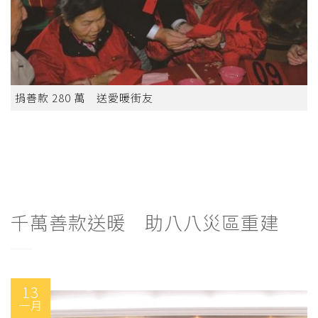
捐善款 280 萬 送愛暖街友
千萬善款送暖 助八八災區重建
13
一月