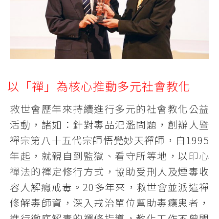
以「禪」為核心推動多元社會教化
救世會歷年來持續進行多元的社會教化公益
活動，諸如：針對毒品氾濫問題，創辦人暨
禪宗第八十五代宗師悟覺妙天禪師，自1995
年起，就親自到監獄、看守所等地，以
印心
禪法
的禪定修行方式，協助受刑人及煙毒收
容人解癮戒毒。20多年來，救世會並派遣禪
修解毒師資，深入戒治單位幫助毒癮患者，
進行徹底解毒的禪修指導，教化工作不曾間