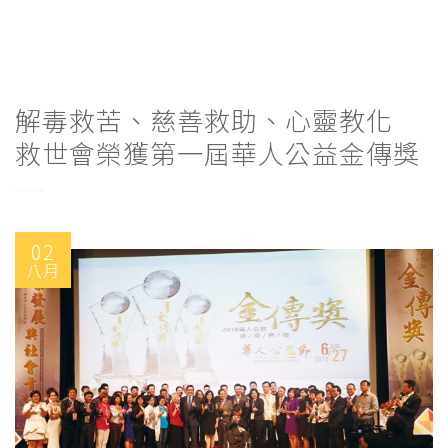
解毒救苦、慈善救助、心靈教化
救世會榮獲第一屆華人公益金傳獎
02
八月