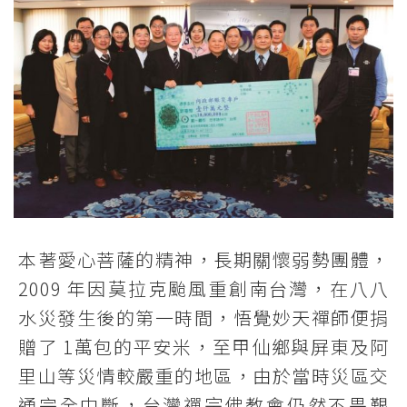
本著愛心菩薩的精神，長期關懷弱勢團體，
2009 年因莫拉克颱風重創南台灣，在八八
水災發生後的第一時間，悟覺妙天禪師便捐
贈了 1萬包的平安米，至甲仙鄉與屏東及阿
里山等災情較嚴重的地區，由於當時災區交
通完全中斷，台灣禪宗佛教會仍然不畏艱