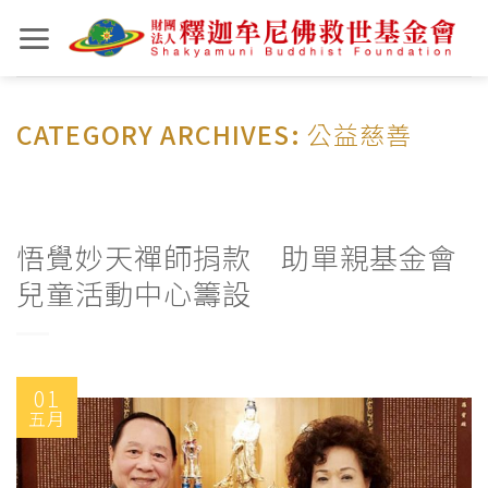
Skip
to
content
CATEGORY ARCHIVES:
公益慈善
悟覺妙天禪師捐款 助單親基金會
兒童活動中心籌設
01
五月