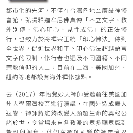
都市化的先河，不僅在台灣各地區廣設禪修
會館，弘揚釋迦牟尼佛真傳「不立文字、教
外別傳、佛心印心、見性成佛」的正法修
行，也致力於將禪宗正統「印心佛法」傳到
全世界，促進世界和平。印心佛法超越語言
文字的限制，修行者也遍及不同國籍、不同
宗教信仰的人士，目前在上海、美國加州、
紐約等地都設有海外禪修據點。
去（2017）年悟覺妙天禪師受邀前往美國加
州大學爾灣校區進行演講，在國外造成廣大
迴響，禪師將能夠改變人類超生命的奧秘公
諸於世，令當場來自各教派的眾多聽眾感到
驚訝與興奮，他們在禪師引導的禪定境界