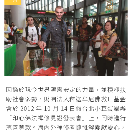
一月
因鑑於現今世界亟需安定的力量，並積極扶
助社會弱勢，財團法人釋迦牟尼佛救世基金
會於 2012 年 10 月 14 日假台北小巨蛋舉辦
「印心佛法禪修見證發表會」上，同時進行
慈善募款。海內外禪修者慷慨解囊獻愛心，