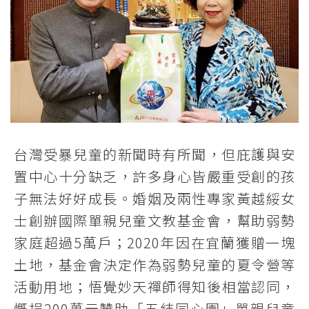
台灣受暴兒童的新聞時有所聞，但庇護與安
置中心十分缺乏，許多身心皆嚴重受創的孩
子無法好好成長。婚姻及兩性專家黃越綏女
士創辦國際單親兒童文教基金會，幫助弱勢
家庭超過5萬戶；2020年因在宜蘭獲贈一塊
土地，基金會決定作為弱勢兒童的夏令營等
活動用地；悟覺妙天禪師得知後相當認同，
慨捐200萬元贊助「五結同心園」單親兒童