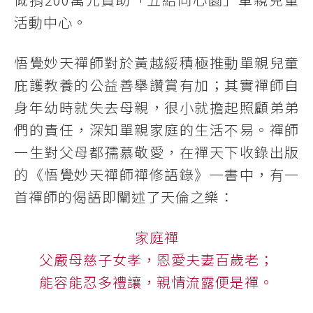
活動中心。
悟覺妙天禪師對於黃越綏積極推動單親兒童
庇護教養的公益善舉讚賞有加；其實禪師自
身年幼時就失去母親，很小就擔起照顧弟弟
們的責任，深知單親家庭的生活不易。禪師
一生對父母都孺慕敬愛，在禪天下收錄出版
的《悟覺妙天禪師禪修語錄》一書中，有一
首禪師的偈語即闡述了天倫之樂：
家庭禪
父嚴母慈子女孝，恩愛夫妻百歲老；
能容能忍多禮讓，親情流露便是禪。