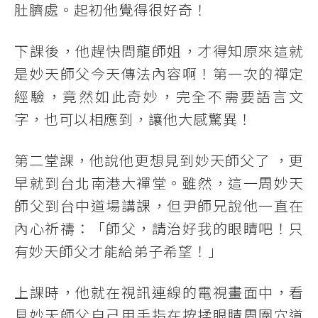
肚臍處。起初他覺得很好奇！
下課後，他趕快問龍師姐，才得知原來這就
是妙天師父今天傳法內容啊！第一次的禪定
經驗，竟然如此奇妙，完全不需要語言文
字，也可以相應到，讓他大感驚異！
第二堂課，他說他更想見到妙天師父了 ，更
早就到台北南港大禪堂。雖然，這一周妙天
師父到台中道場講課，但尹師兄說他一直在
內心祈禱：「師父，請治好我的眼睛吧！只
有妙天師父才能給弟子希望！」
上課時，他就在視訊連線的電視畫面中，看
見妙天師父自己用手指在按揉眼睛周圍穴道