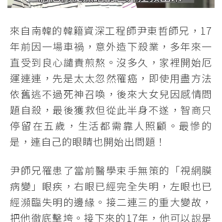
來自南韓的韓籍資深工程師尹東哲師兄，17
年前因一場車禍，意外造下殺業，多年來一
直受到良心譴責煎熬。沒多久，家裡開始厄
運連連，先是太太忽然罹癌，即使用盡方法
依舊逃不過死神召喚，後來大女兒因感情問
題自殺，最後獲救但從此半身不遂，智商只
停留在五歲，生活都需靠人照顧。最慘的
是，連自己的眼睛也開始出問題！
尹師兄罹患了當前醫學束手無策的「視網膜
病變」眼疾，右眼已經完全失明，左眼也已
經瀕臨失明的邊緣。接二連三的重大變故，
把他徹底擊垮。接下來的17年，他可以說是