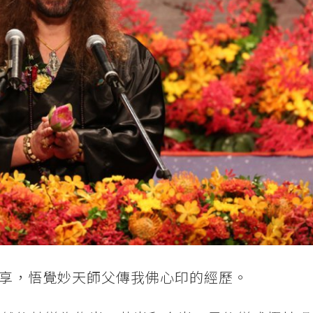
享，悟覺妙天師父傳我佛心印的經歷。