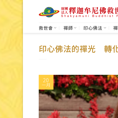
Skip
to
content
救世會
禪師
印心佛法
禪
印心佛法的禪光 轉
20
一月