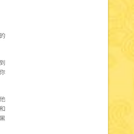
的
到
你
他
和
黑