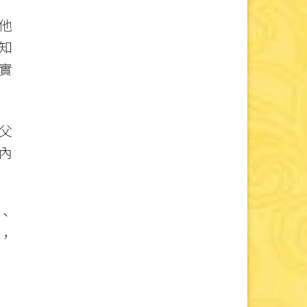
他
知
實
父
內
、
，