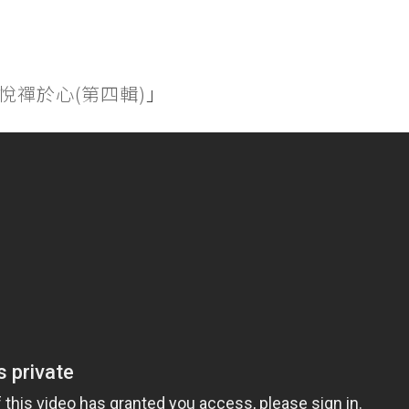
悅禪於心(第四輯)
」