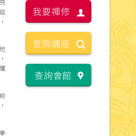
亮
我要禪修
這
，
查詢講座
他
，
懼
查詢會館
前
，
拳