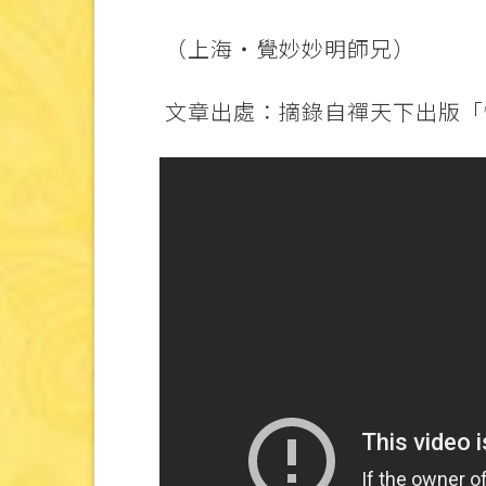
（上海‧覺妙妙明師兄）
文章出處：摘錄自禪天下出版「