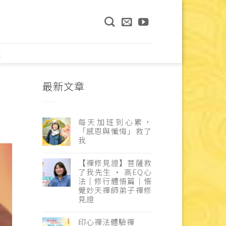
頁
最新文章
每天加班到心累，
「感恩與懺悔」救了
我
【禪修見證】菩薩救
了我先生 · 高EQ心
法｜修行體悟篇｜悟
覺妙天禪師弟子禪修
見證
印心禪法體驗禪