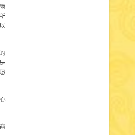
瞬
所
以
的
是
恐
心
窮