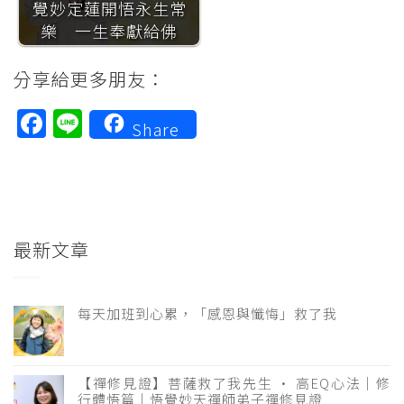
覺妙定蓮開悟永生常
樂 一生奉獻給佛
分享給更多朋友：
Facebook
Line
Share
最新文章
每天加班到心累，「感恩與懺悔」救了我
【禪修見證】菩薩救了我先生 · 高EQ心法｜修
行體悟篇｜悟覺妙天禪師弟子禪修見證