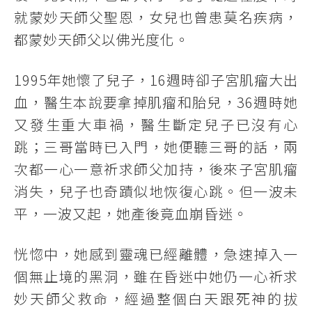
就蒙妙天師父聖恩，女兒也曾患莫名疾病，
都蒙妙天師父以佛光度化。
1995年她懷了兒子，16週時卻子宮肌瘤大出
血，醫生本說要拿掉肌瘤和胎兒，36週時她
又發生重大車禍，醫生斷定兒子已沒有心
跳；三哥當時已入門，她便聽三哥的話，兩
次都一心一意祈求師父加持，後來子宮肌瘤
消失，兒子也奇蹟似地恢復心跳。但一波未
平，一波又起，她產後竟血崩昏迷。
恍惚中，她感到靈魂已經離體，急速掉入一
個無止境的黑洞，雖在昏迷中她仍一心祈求
妙天師父救命，經過整個白天跟死神的拔