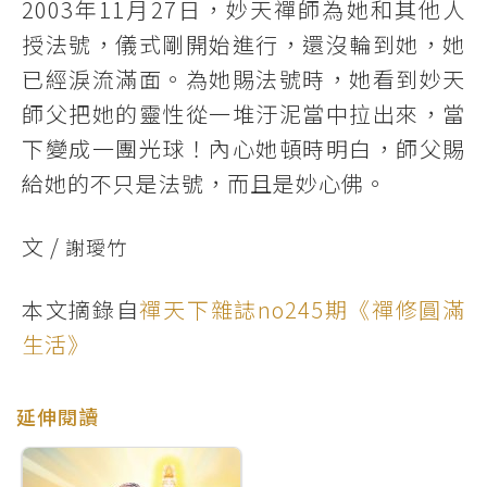
2003年11月27日，妙天禪師為她和其他人
授法號，儀式剛開始進行，還沒輪到她，她
已經淚流滿面。為她賜法號時，她看到妙天
師父把她的靈性從一堆汙泥當中拉出來，當
下變成一團光球！內心她頓時明白，師父賜
給她的不只是法號，而且是妙心佛。
文 /
謝璦竹
本文摘錄自
禪天下雜誌no245期《禪修圓滿
生活》
延伸閱讀