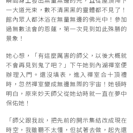
瞬間身上發出無量無邊的光，且從屋頂降下
一大道光束，數不清黑黑的靈體都不見了！
館內眾人都沐浴在無量無邊的佛光中！參加
過無數法會的恩蓮，第一次見到如此殊勝的
景象！
她心想，「有這麼厲害的師父，以後大概就
不會再見到鬼了吧？」下午她到內湖禪室便
辦理入門。還沒填表，進入禪室合十頂禮
時，忽然禪室變成無邊無際的宇宙！她頓時
明白，原來妙天師父從她幼時就一直在夢中
保佑她！
「師父跟我說，把先前的開示集結改成現在
時空，我雖聽不太懂，但試著去做，起先還