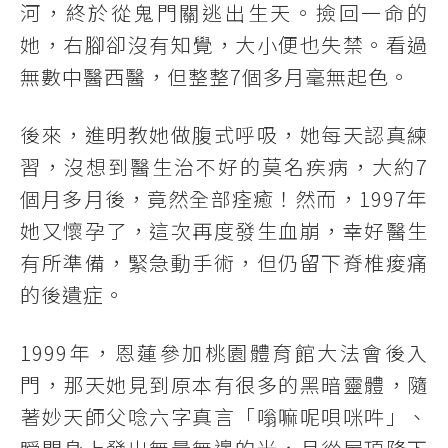
河，終於從鬼門關逃出生天。撿回一命的
她，右腳卻沒有知覺，大小便也失禁。看過
無數中醫西醫，但整整7個多月毫無起色。
後來，進明教她做腹式呼吸，她每天認真練
習，沒想到醫生治不好的莫名疾病，大約7
個月多月後，竟然全部痊癒！然而，1997年
她又懷孕了，這次再度發生血崩，幸好醫生
有所準備，緊急動手術，但仍留下脊椎痠痛
的後遺症。
1999年，恩蓮參加桃園體育館大法會後入
門，那天她見到原本有很多的黑暗靈體，隨
著妙天師父唸六字真言「嗡嘛呢唄咪吽」、