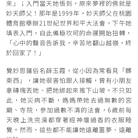
來」；入門當天她悟到，原來夢裡的佛就是
妙天師父！那年是1999年，妙天師父在桃園
體育館舉辦21世紀世界和平大法會，下午她
填表入門，自此備極坎坷的命運開始扭轉，
「心中的聲音告訴我，辛苦地翻山越嶺，終
於回家了！」
覺妙恩蓮俗名薛玉霞，從小因為常看見「髒
東西」，讓她很害怕跟人接觸，曾有小朋友
拿磚塊丟她、把她綁起來推下山坡。不只如
此，她災病不斷，媽媽帶她去過無數的宮
廟、寺院，參加過數不清的法會，6歲前每
天晚上洗完澡都穿著經神壇過香的衣服睡
覺。然而，這些都不能讓她遠離噩夢、遠離