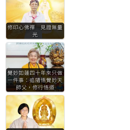
修印心佛禪 見證無量
光
覺妙如蓮四十年來只做
一件事：追隨悟覺妙天
師父，修行悟道