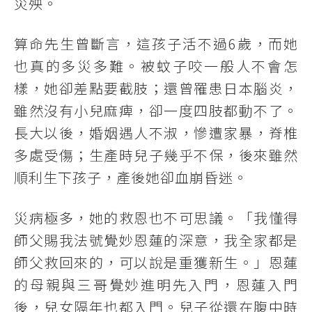
災殃。
算命先生曾斷言，這孩子活不過6歲，而她
也真的多災多難。被蚊子咬一般人不會怎
樣，她卻差點要截肢；還曾罹患日本腦炎，
雖然沒有小兒麻痺，卻一度四肢都動不了。
長大以後，婚姻遇人不淑，慘遭家暴，脊椎
多處受傷；生產時兒子幾乎不保，後來雖然
順利生下孩子，產後她卻血崩昏迷。
災病極多，她的救恩也不可思議。「我懂得
師父賜我法號覺妙恩蓮的深意，我全家都是
師父救回來的，可以說是重獲新生。」恩蓮
的母親與三哥覺妙進明先入門，恩蓮入門
後，兒女隔年也都入門。兒子從還在腹中時