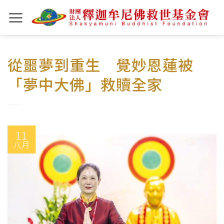
Skip
to
content
從噩夢到重生 覺妙恩蓮被
「夢中大佛」救贖全家
11
八月