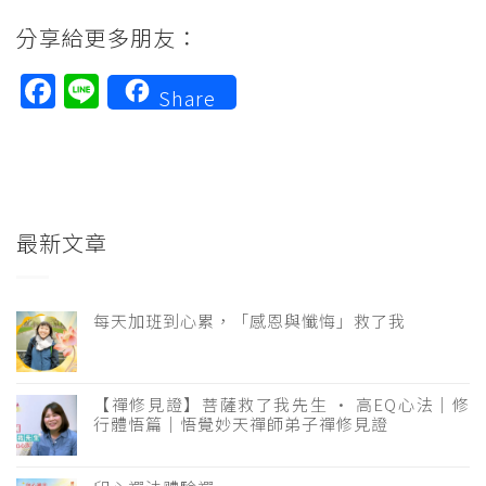
分享給更多朋友：
Facebook
Line
Share
最新文章
每天加班到心累，「感恩與懺悔」救了我
【禪修見證】菩薩救了我先生 · 高EQ心法｜修
行體悟篇｜悟覺妙天禪師弟子禪修見證