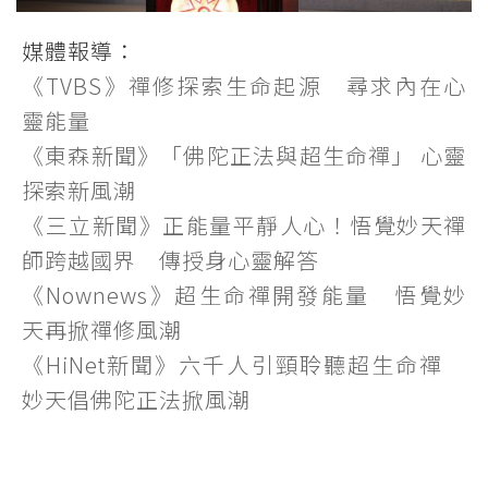
「佛陀正法與超生命禪」，在台北國際會議中心舉辦大型公益
媒體報導：
演講
《TVBS》禪修探索生命起源 尋求內在心
靈能量
《東森新聞》「佛陀正法與超生命禪」 心靈
探索新風潮
《三立新聞》正能量平靜人心！悟覺妙天禪
師跨越國界 傳授身心靈解答
《Nownews》超生命禪開發能量 悟覺妙
天再掀禪修風潮
《HiNet新聞》六千人引頸聆聽超生命禪
妙天倡佛陀正法掀風潮