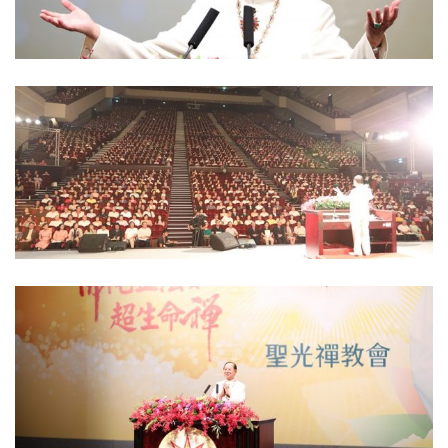
悟覺妙天禪師講述人類生命起源的奧秘
「佛陀正法」造福社會帶來平安 「超生命禪」讓人健康延壽凍
齡