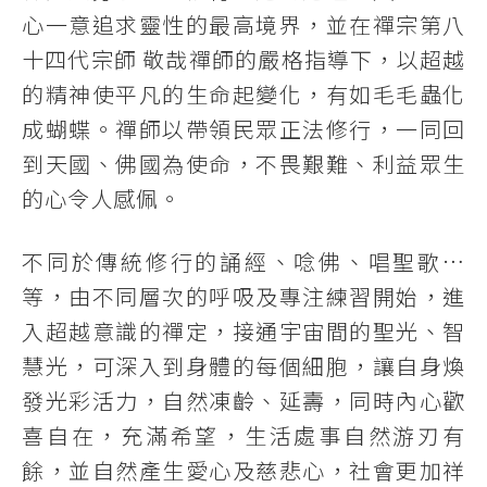
心一意追求靈性的最高境界，並在禪宗第八
十四代宗師 敬哉禪師的嚴格指導下，以超越
的精神使平凡的生命起變化，有如毛毛蟲化
成蝴蝶。禪師以帶領民眾正法修行，一同回
到天國、佛國為使命，不畏艱難、利益眾生
的心令人感佩。
不同於傳統修行的誦經、唸佛、唱聖歌…
等，由不同層次的呼吸及專注練習開始，進
入超越意識的禪定，接通宇宙間的聖光、智
慧光，可深入到身體的每個細胞，讓自身煥
發光彩活力，自然凍齡、延壽，同時內心歡
喜自在，充滿希望，生活處事自然游刃有
餘，並自然產生愛心及慈悲心，社會更加祥