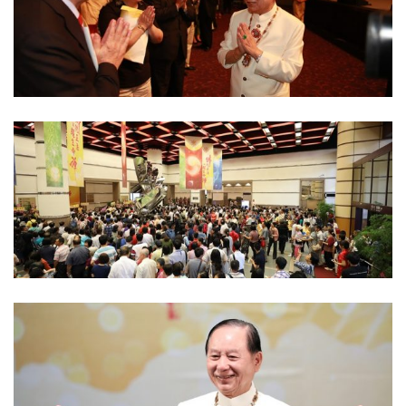
立法院民進黨團總召柯建銘、台北市議長吳碧珠、前立法院副
院長鍾榮吉、前立委丁守中、台北市總工會理事長蔡宏駿、民
國黨主席徐欣瑩等諸位嘉賓出席。
佛陀正法與超生命禪演講會，全場近6千位民眾熱烈參與。