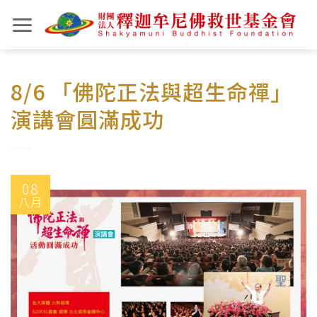
Skip
to
content
8/6 「佛陀正法與超生命禪」
演講會圓滿成功
08
八月