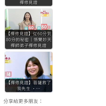
禪修見證
【禪修見證】從60分到
80分的秘密｜悟覺妙天
禪師弟子禪修見證
【禪修見證】菩薩救了
我先生 ·…
分享給更多朋友：