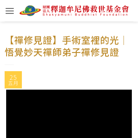
Skip
to
content
【禪修見證】手術室裡的光｜
悟覺妙天禪師弟子禪修見證
25
五月