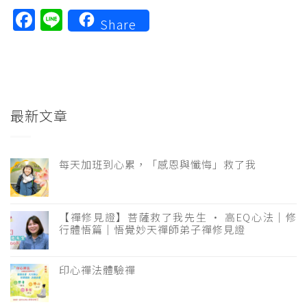
Facebook
Line
Share
最新文章
每天加班到心累，「感恩與懺悔」救了我
【禪修見證】菩薩救了我先生 · 高EQ心法｜修
行體悟篇｜悟覺妙天禪師弟子禪修見證
印心禪法體驗禪