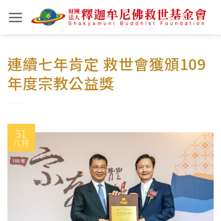
Skip
to
content
連續七年肯定 救世會獲頒109
年度宗教公益獎
31
八月