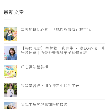
最新文章
每天加班到心累，「感恩與懺悔」救了我
【禪修見證】菩薩救了我先生 · 高EQ心法｜修
行體悟篇｜悟覺妙天禪師弟子禪修見證
印心禪法體驗禪
我是基督徒，卻在禪定中找到了光
父親生病開啟我禪修的機緣