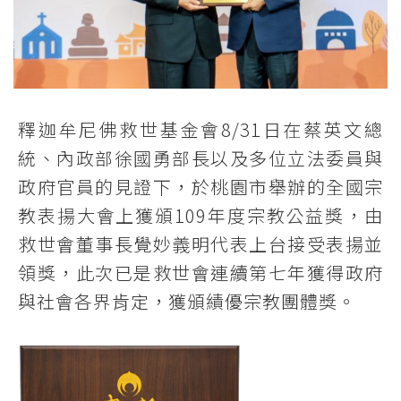
釋迦牟尼佛救世基金會8/31日在蔡英文總
統、內政部徐國勇部長以及多位立法委員與
政府官員的見證下，於桃園市舉辦的全國宗
教表揚大會上獲頒109年度宗教公益獎，由
救世會董事長覺妙義明代表上台接受表揚並
領獎，此次已是救世會連續第七年獲得政府
與社會各界肯定，獲頒績優宗教團體獎。