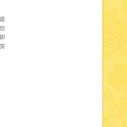
姐
但
即
突