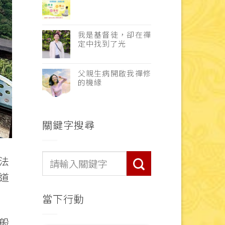
我是基督徒，卻在禪
定中找到了光
父親生病開啟我禪修
的機緣
關鍵字搜尋
法
道
當下行動
般