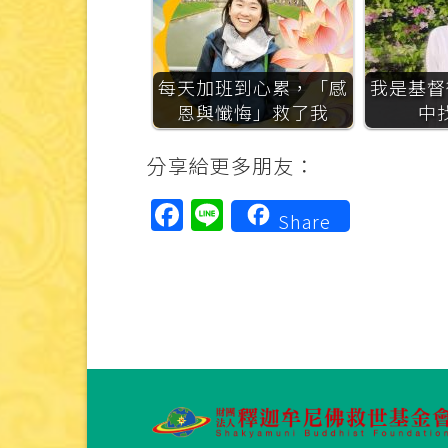
每天加班到心累，「感
我是基督
恩與懺悔」救了我
中
分享給更多朋友：
Facebook
Line
Share