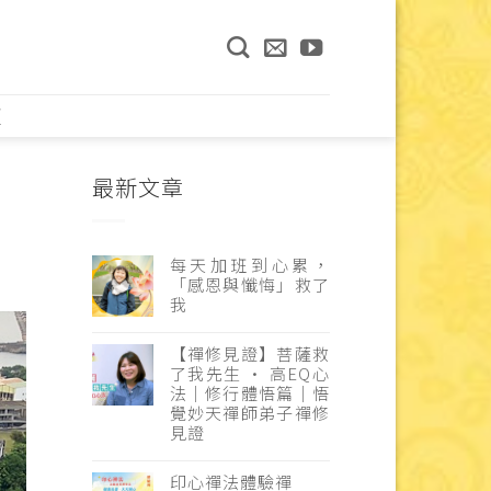
頁
最新文章
每天加班到心累，
「感恩與懺悔」救了
我
【禪修見證】菩薩救
了我先生 · 高EQ心
法｜修行體悟篇｜悟
覺妙天禪師弟子禪修
見證
印心禪法體驗禪