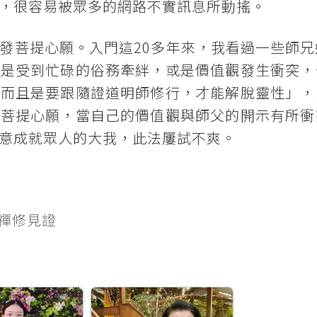
，很容易被眾多的網路不實訊息所動搖。
發菩提心願。入門這20多年來，我看過一些師兄
乎是受到忙碌的俗務牽絆，或是價值觀發生衝突，
，而且是要跟隨證道明師修行，才能解脫靈性」，
了菩提心願，當自己的價值觀與師父的開示有所衝
意成就眾人的大我，此法屢試不爽。
期禪修見證