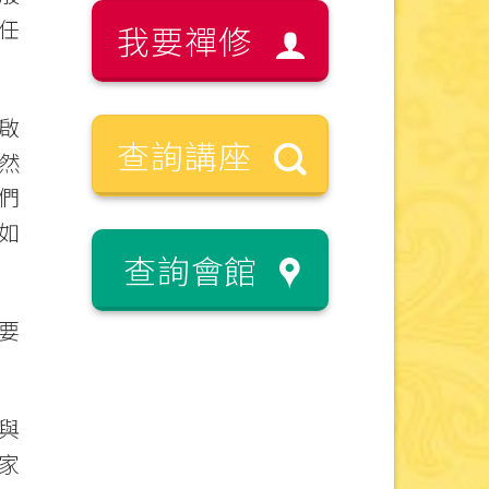
任
我要禪修
啟
查詢講座
然
們
如
查詢會館
要
與
家