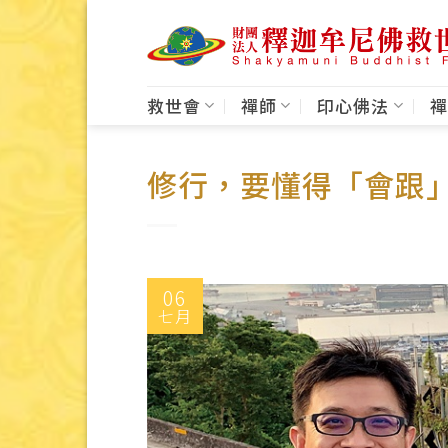
Skip
to
content
救世會
禪師
印心佛法
禪
修行，要懂得「會跟
06
七月