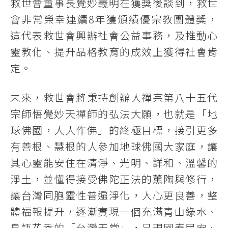
救世會董事長覺妙義明在獲獎後談到，救世
會非常榮幸連續8年獲頒績優宗教團體獎，
這代表救世會興辦社會公益事務，及推動心
靈教化、提升品格教育的成效上獲得社會肯
定。
未來，救世會將秉持創辦人禪宗第八十五代
宗師悟覺妙天禪師的弘法大願，也就是「地
球佛國，人人作佛」的終極目標，接引更多
有善根、慧根的人參加地球佛國大家庭，讓
其心靈能安住在清淨、光明、詳和、溫馨的
淨土，並懂得接受佛陀正法的薰陶與修行，
讓台灣同胞靈性普遍淨化，人心更良善，整
體福報提升，逐漸實現一個充滿青山綠水、
鳥語花香的「台灣天堂」，呈現國泰民安、