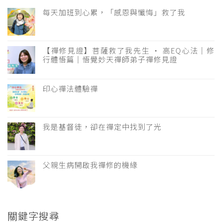
每天加班到心累，「感恩與懺悔」救了我
【禪修見證】菩薩救了我先生 · 高EQ心法｜修
行體悟篇｜悟覺妙天禪師弟子禪修見證
印心禪法體驗禪
我是基督徒，卻在禪定中找到了光
父親生病開啟我禪修的機緣
關鍵字搜尋