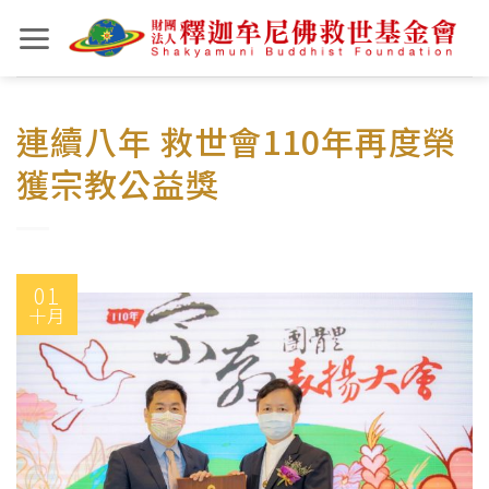
Skip
to
content
連續八年 救世會110年再度榮
獲宗教公益獎
01
十月