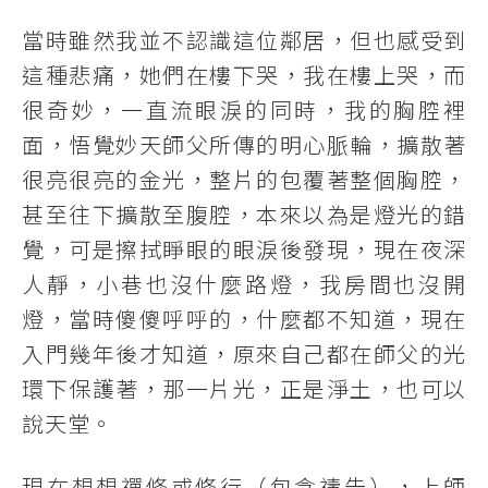
當時雖然我並不認識這位鄰居，但也感受到
這種悲痛，她們在樓下哭，我在樓上哭，而
很奇妙，一直流眼淚的同時，我的胸腔裡
面，悟覺妙天師父所傳的明心脈輪，擴散著
很亮很亮的金光，整片的包覆著整個胸腔，
甚至往下擴散至腹腔，本來以為是燈光的錯
覺，可是擦拭睜眼的眼淚後發現，現在夜深
人靜，小巷也沒什麼路燈，我房間也沒開
燈，當時傻傻呼呼的，什麼都不知道，現在
入門幾年後才知道，原來自己都在師父的光
環下保護著，那一片光，正是淨土，也可以
說天堂。
現在想想禪修或修行（包含禱告），上師