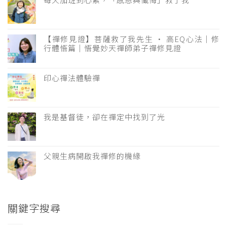
【禪修見證】菩薩救了我先生 · 高EQ心法｜修
行體悟篇｜悟覺妙天禪師弟子禪修見證
印心禪法體驗禪
我是基督徒，卻在禪定中找到了光
父親生病開啟我禪修的機緣
關鍵字搜尋