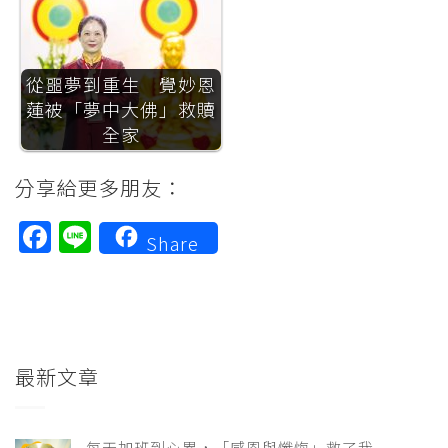
從噩夢到重生 覺妙恩
蓮被「夢中大佛」救贖
全家
分享給更多朋友：
Facebook
Line
Share
最新文章
每天加班到心累，「感恩與懺悔」救了我