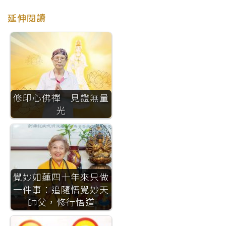
延伸閱讀
修印心佛禪 見證無量
光
覺妙如蓮四十年來只做
一件事：追隨悟覺妙天
師父，修行悟道