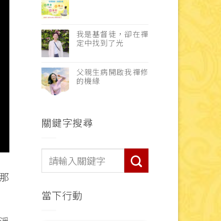
我是基督徒，卻在禪
定中找到了光
父親生病開啟我禪修
的機緣
關鍵字搜尋
那
當下行動