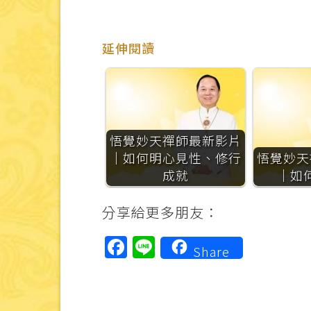
延伸閱讀
悟覺妙天禪師最新影片
｜如何明心見性、修行
悟覺妙天
成就
｜如
分享給更多朋友：
Facebook
Line
Share