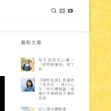
頁
最新文章
每天加班到心累，
「感恩與懺悔」救了
我
【禪修見證】菩薩救
了我先生 · 高EQ心
法｜修行體悟篇｜悟
覺妙天禪師弟子禪修
見證
印心禪法體驗禪