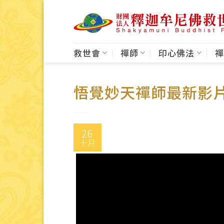
Skip
to
content
救世會
禪師
印心佛法
禪
悟覺妙天禪師最新影
26
十月