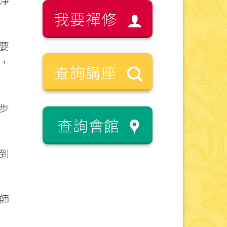
淨
我要禪修
要
，
查詢講座
步
查詢會館
到
師