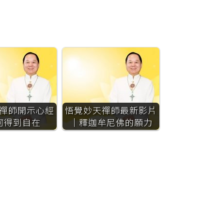
禪師開示心經
悟覺妙天禪師最新影片
何得到自在
｜釋迦牟尼佛的願力