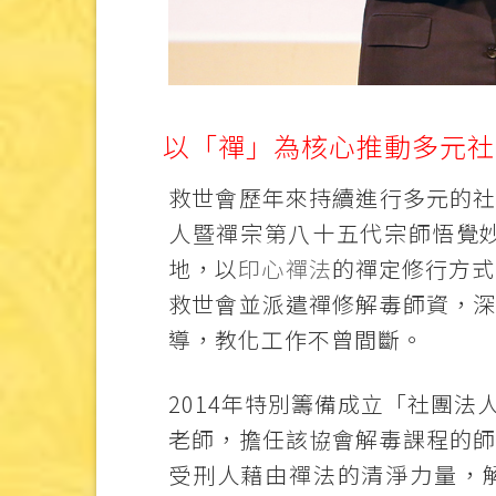
以「禪」為核心推動多元社
救世會歷年來持續進行多元的
人暨禪宗第八十五代宗師悟覺妙
地，以
印心禪法
的禪定修行方式
救世會並派遣禪修解毒師資，
導，教化工作不曾間斷。
2014年特別籌備成立「社團
老師，擔任該協會解毒課程的
受刑人藉由禪法的清淨力量，