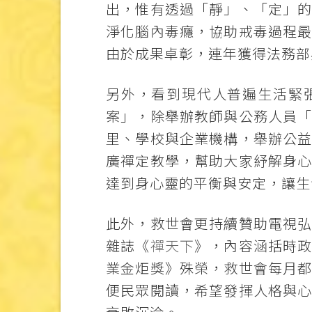
出，惟有透過「靜」、「定」
淨化腦內毒癮，協助戒毒過程
由於成果卓彰，連年獲得法務部
另外，看到現代人普遍生活緊
案」，除舉辦教師與公務人員
里、學校與企業機構，舉辦公
廣禪定教學，幫助大家紓解身
達到身心靈的平衡與安定，讓生
此外，救世會更持續贊助電視
雜誌《
禪天下
》，內容涵括時
業金炬獎》殊榮，救世會每月
便民眾閱讀，希望發揮人格與