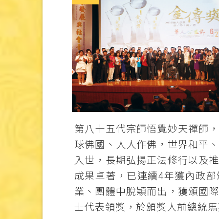
第八十五代宗師悟覺妙天禪師
球佛國、人人作佛，世界和平
入世，長期弘揚正法修行以及
成果卓著，已連續4年獲內政
業、團體中脫穎而出，獲頒國
士代表領獎，於頒獎人前總統馬