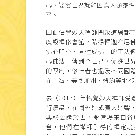
心，娑婆世界就能因為人類靈
平。
因此悟覺妙天禪師開啟道場都
廣設禪修會館，弘揚釋迦牟尼
佛心印心、見性成佛」的正法
心佛法」傳到全世界，促進世
的限制，修行者也遍及不同國
在上海、美國加州、紐約等地都
去（2017）年悟覺妙天禪師
行演講，在國外造成廣大迴響
奧秘公諸於世，令當場來自各
奮，他們在禪師引導的禪定境