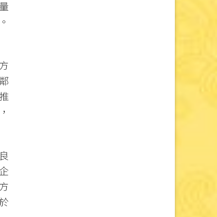
量
。
方
鄰
推
，
良
企
方
於