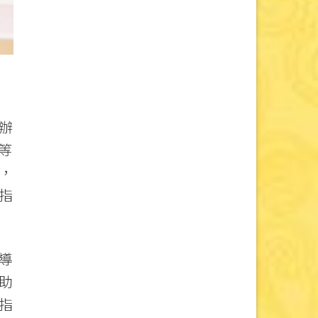
辦
等
，
指
導
助
指