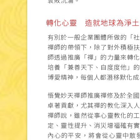
衰敗沉淪。
轉化心靈 造就地球為淨土
有別於一般企業團體所做的「
禪師的帶領下，除了對外積極
師透過推廣「禪」的力量來轉
培養「兼善天下、自度度他」
博愛精神，每個人都潛移默化成
悟覺妙天禪師推廣禪修及於全國
卓著貢獻，尤其禪的教化深入
禪師說，雖然從事心靈教化的
定、靈性提升、消災增福確有
內心的平安，將會從心靈中散