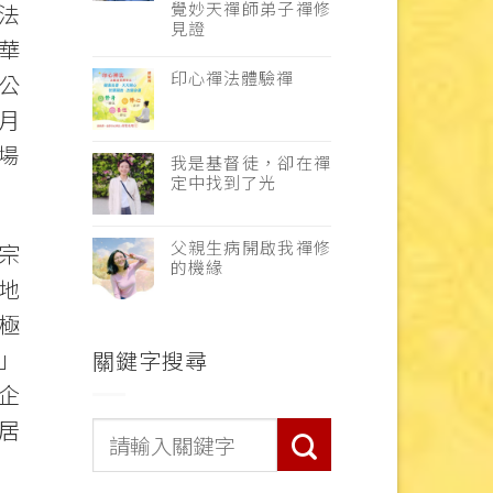
覺妙天禪師弟子禪修
法
見證
華
印心禪法體驗禪
公
月
場
我是基督徒，卻在禪
定中找到了光
父親生病開啟我禪修
宗
的機緣
地
極
」
關鍵字搜尋
企
居