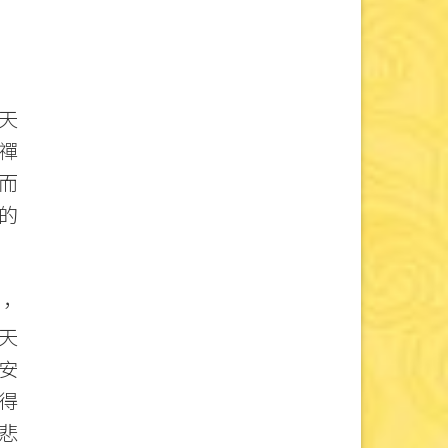
天
禪
而
的
，
天
安
得
悲