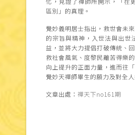
化，見證了禪師所開示，「在
區別」的真理。
覺妙義明居士指出，救世會未
的宗旨與精神，入世法與出世
益，並將大力提倡打破傳統、
救社會風氣、度黎民離苦得樂
向上提升的正面力量，進而往
覺妙天禪師畢生的願力及對全人
文章出處：
禪天下no161期