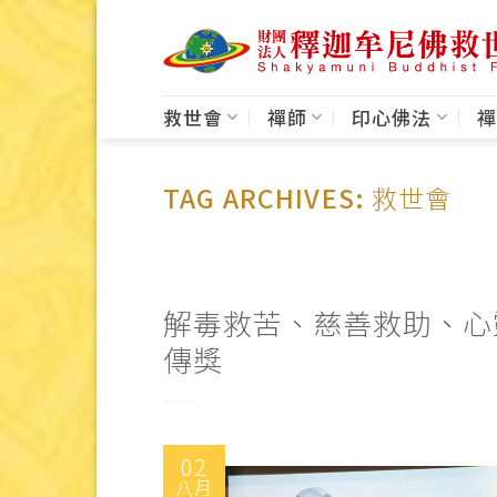
Skip
to
content
救世會
禪師
印心佛法
禪
TAG ARCHIVES:
救世會
解毒救苦、慈善救助、心
傳獎
02
八月