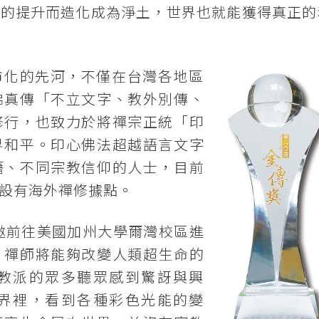
性的提升而造化成為淨土，世界也就能獲得真正的
市化的先河，不僅在台灣各地區
佛真傳「不立文字、教外別傳、
修行，也致力於將禪宗正統「印
界和平。印心佛法超越語言文字
籍、不同宗教信仰的人士，目前
設有海外禪修據點。
受邀前往美國加州大學爾灣校區進
，禪師將能夠改變人類超生命的
教派的眾多聽眾感到驚訝與興
界裡，看到各種彩色光能的變