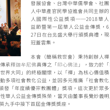
發展協會、台灣中華儒學會、社團
人中華產官民學協進會共同主辦的
人國際性公益獎項──2018華人
益節暨第一屆華人公益金傳獎，6
27日在台北盛大舉行頒獎典禮，現
冠蓋雲集。
本會（簡稱救世會）秉持創辦人禪
，傳承
釋迦牟尼佛
真傳之「
印心佛法
」，致力於「
、世界大同」的終極關懷，以「禪」為核心價值積
推動多項社會教化公益，並因多元推廣「社會教化
部頒發「年度績優宗教團體」獎項，這次更於眾多
際性華人公益金傳獎殊榮，當天由董事長覺妙義明
英九手中接下首屆金傳獎獎座。