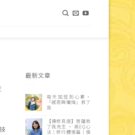
頁
最新文章
金
每天加班到心累，
「感恩與懺悔」救了
我
【禪修見證】菩薩救
了我先生 · 高EQ心
技
法｜修行體悟篇｜悟