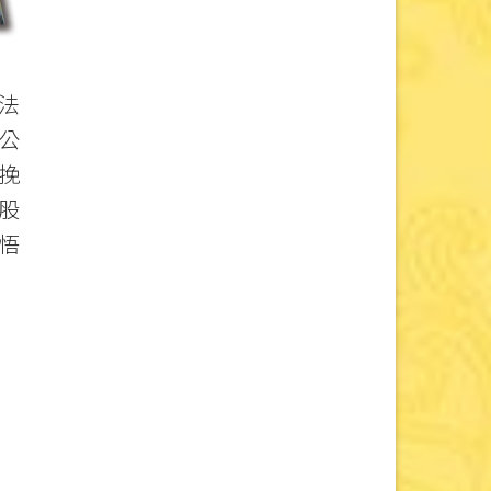
法
公
挽
股
悟